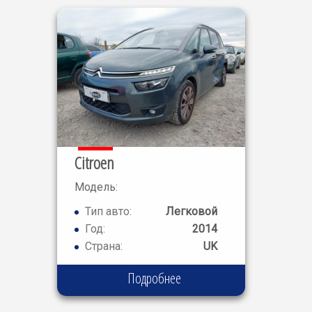
Citroen
Модель:
GRAND C4
Тип авто:
Легковой
PICASSO
Год:
2014
Страна:
UK
Подробнее