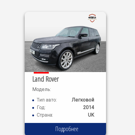
Land Rover
Модель:
RANGE
Тип авто:
Легковой
ROVER SDV8
Год:
2014
Страна:
UK
Подробнее