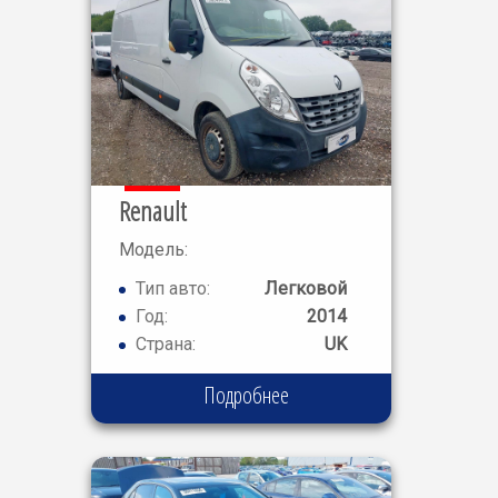
Renault
Модель:
MASTER
Тип авто:
Легковой
LM35DCI
Год:
2014
Страна:
UK
Подробнее