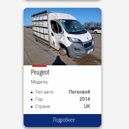
Peugeot
Модель:
BOXER
Тип авто:
Легковой
PROFESSIONAL
Год:
2014
Страна:
UK
Подробнее