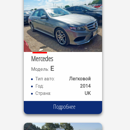
Mercedes
E
Модель:
CLASS E220
Тип авто:
Легковой
Год:
2014
Страна:
UK
Подробнее