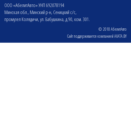
ООО «АбелитАвто» УНП 692078194
Минская обл., Минский р-н, Сеницкий с/с,
промузел Колядичи, ул. Бабушкина, д.90, ком. 301.
© 2018 АбелитАвто
Сайт поддерживается компанией
AXATA.BY