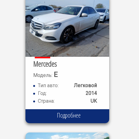
Mercedes
E
Модель:
CLASS E220
Тип авто:
Легковой
Год:
2014
Страна:
UK
Подробнее