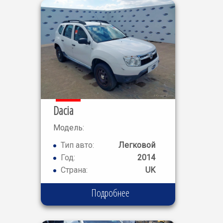
Dacia
Модель:
DUSTER
Тип авто:
Легковой
ACCESS
Год:
2014
Страна:
UK
Подробнее