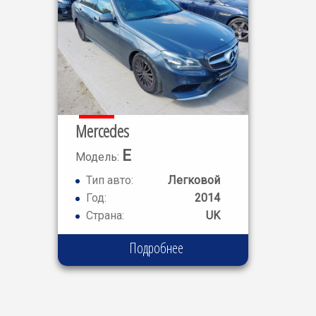
Mercedes
E
Модель:
CLASS E220
Тип авто:
Легковой
Год:
2014
Страна:
UK
Подробнее