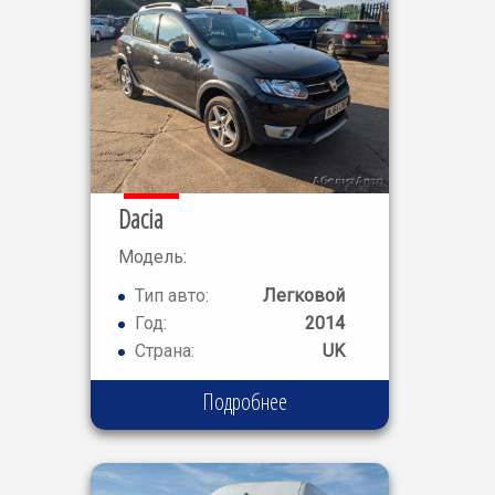
Dacia
Модель:
Sandero
Тип авто:
Легковой
Stepway
Год:
2014
Страна:
UK
Подробнее