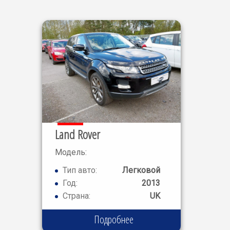
Land Rover
Модель:
RANGE
Тип авто:
Легковой
ROVER
Год:
2013
EVOQUE
Страна:
UK
Подробнее