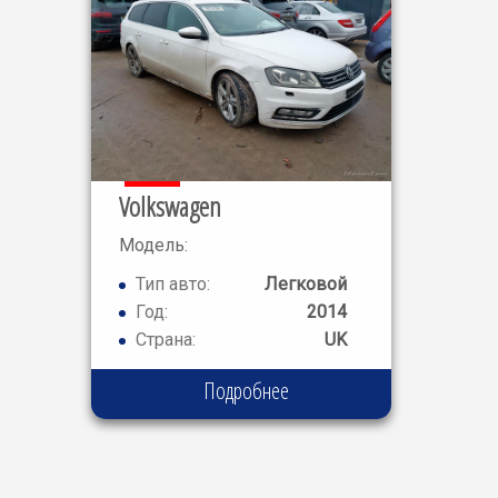
Volkswagen
Модель:
PASSAT SE
Тип авто:
Легковой
BLUEMOTN
Год:
2014
TECH
Страна:
UK
Подробнее