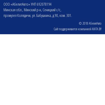
ООО «АбелитАвто» УНП 692078194
Минская обл., Минский р-н, Сеницкий с/с,
промузел Колядичи, ул. Бабушкина, д.90, ком. 301.
© 2018 АбелитАвто
Сайт поддерживается компанией
AXATA.BY