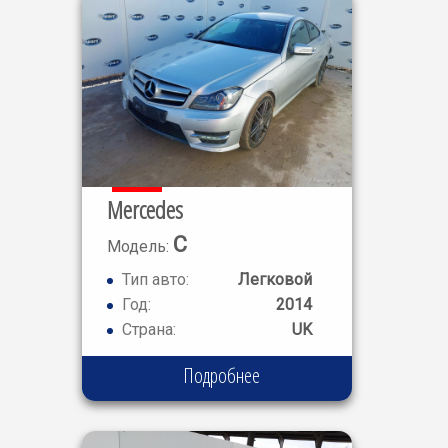
Mercedes
C
Модель:
CLASS C180
Тип авто:
Легковой
Год:
2014
Страна:
UK
Подробнее