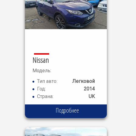
Nissan
Модель:
Qashqai
Тип авто:
Легковой
Tekna DCI
Год:
2014
Страна:
UK
Подробнее