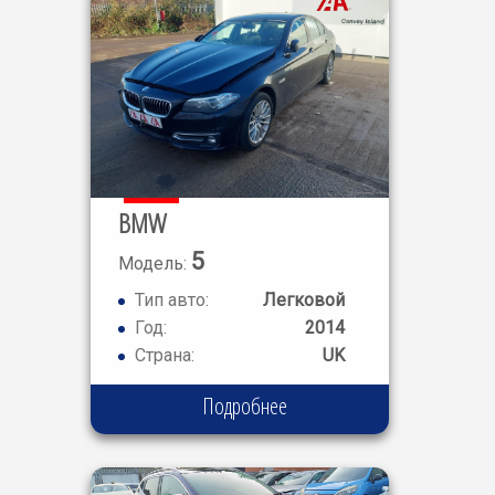
BMW
5
Модель:
SERIES 520D
Тип авто:
Легковой
Год:
2014
Страна:
UK
Подробнее