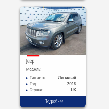
Jeep
Модель:
GRAND
Тип авто:
Легковой
CHEROKEE
Год:
2013
Страна:
UK
Подробнее