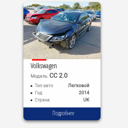
Volkswagen
CC 2.0
Модель:
TDI 177
Тип авто:
Легковой
Год:
2014
Страна:
UK
Подробнее