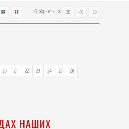
Отобразить по:
20
40
60
20
21
22
23
24
25
26
ЯДАХ НАШИХ