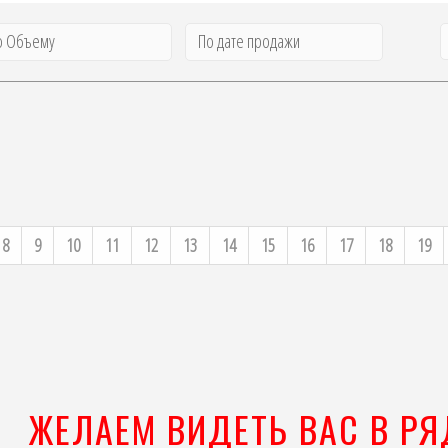
о Объему
По дате продажи
8
9
10
11
12
13
14
15
16
17
18
19
ЖЕЛАЕМ ВИДЕТЬ ВАС В Р