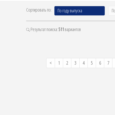
Сортировать по:
По году выпуска
П
Результат поиска:
511
вариантов
Previous
<
1
2
3
4
5
6
7