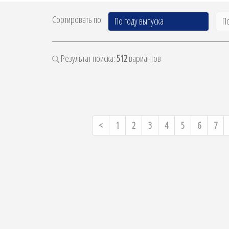
Сортировать по:
По году выпуска
П
Результат поиска:
512
вариантов
Previous
<
1
2
3
4
5
6
7