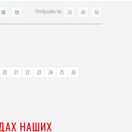
Отобразить по:
20
40
60
20
21
22
23
24
25
26
ЯДАХ НАШИХ