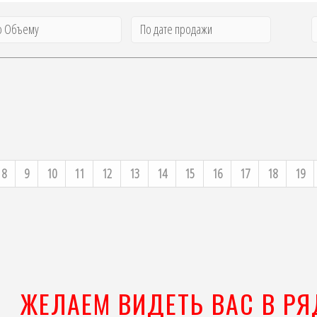
о Объему
По дате продажи
8
9
10
11
12
13
14
15
16
17
18
19
ЖЕЛАЕМ ВИДЕТЬ ВАС В Р