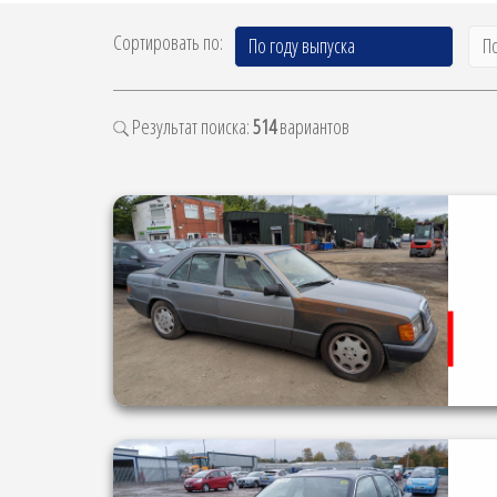
Сортировать по:
По году выпуска
П
Результат поиска:
514
вариантов